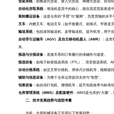
货架系统
：如横梁式货架、驶入式货架、阁楼式货架、自动化
自动化存取系统
：堆垛机是其中的核心，能在高层货架巷道
装卸搬运设备
：这是仓库的“手臂”与“腿脚”，负责货物的水
叉车
：内燃叉车、电动叉车（如平衡重式、前移式、窄巷道
输送系统
：包括滚筒输送机、皮带输送机、提升机等，用于
自动导引运输车（AGV）及自主移动机器人（AMR）
：这类
具。
拣选与分拣设备
：直接关系到订单履行的准确性与速度。
拣选设备
：如电子标签拣选系统（PTL）、语音拣选系统、
自动分拣系统
：如交叉带分拣机、滑块式分拣机等，能根据
辅助与信息设备
：为整个仓库运营提供支持与“智慧”。
包装设备
：如自动打包机、缠绕机等，提升包装效率与标准
仓库管理系统（WMS）及配套硬件
：WMS是仓库的“大脑”
二、技术发展趋势与选型考量
当前，仓库机械设备正呈现以下发展趋势：