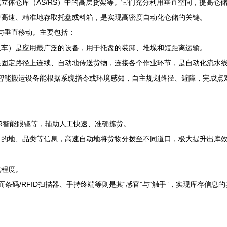
立体仓库（AS/RS）中的高层货架等。它们充分利用垂直空间，提高仓
中高速、精准地存取托盘或料箱，是实现高密度自动化仓储的关键。
平与垂直移动。主要包括：
叉车）是应用最广泛的设备，用于托盘的装卸、堆垛和短距离运输。
在固定路径上连续、自动地传送货物，连接各个作业环节，是自动化流水
智能搬运设备能根据系统指令或环境感知，自主规划路径、避障，完成点对
AR智能眼镜等，辅助人工快速、准确拣货。
目的地、品类等信息，高速自动地将货物分拨至不同道口，极大提升出库
化程度。
，而条码/RFID扫描器、手持终端等则是其“感官”与“触手”，实现库存信