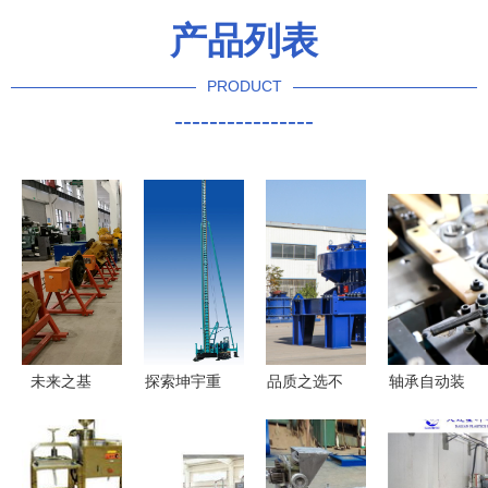
产品列表
PRODUCT
----------------
未来之基
探索坤宇重
品质之选不
轴承自动装
探访先进工
装KY系列
容错过 环
配 机械设
程机械实验
长螺旋钻孔
保制砂机品
备精密制造
室的设备集
机的卓越参
牌与新型制
的关键技术