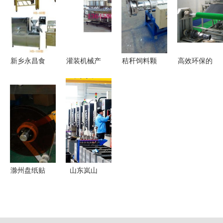
群与架构设
数与施工优
砂机制造企
正成为工业
计
势
业推荐
4.0核心驱
动力
新乡永昌食
灌装机械产
秸秆饲料颗
高效环保的
品机械厂
品列表第53
粒机设计机
塑料草坪垫
机械设备中
页 高效稳
械结构设计
生产线 化
的高效“钱
定的机械设
模具数控工
工机械网助
眼商机”
备全解析
艺夹具
力现代化生
产
滁州盘纸贴
山东岚山
标机 上海
实施工业倍
丽索机械的
增计划，激
多图解析与
活机械设备