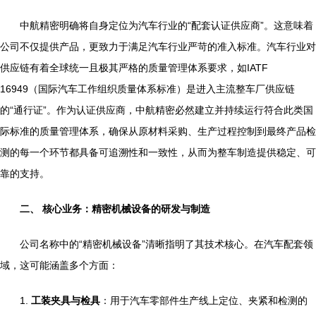
中航精密明确将自身定位为汽车行业的“配套认证供应商”。这意味着
公司不仅提供产品，更致力于满足汽车行业严苛的准入标准。汽车行业对
供应链有着全球统一且极其严格的质量管理体系要求，如IATF
16949（国际汽车工作组织质量体系标准）是进入主流整车厂供应链
的“通行证”。作为认证供应商，中航精密必然建立并持续运行符合此类国
际标准的质量管理体系，确保从原材料采购、生产过程控制到最终产品检
测的每一个环节都具备可追溯性和一致性，从而为整车制造提供稳定、可
靠的支持。
二、 核心业务：精密机械设备的研发与制造
公司名称中的“精密机械设备”清晰指明了其技术核心。在汽车配套领
域，这可能涵盖多个方面：
1.
工装夹具与检具
：用于汽车零部件生产线上定位、夹紧和检测的