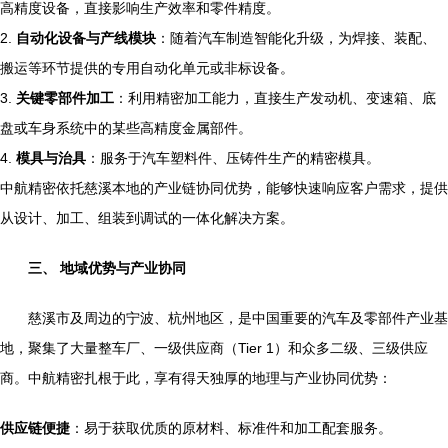
高精度设备，直接影响生产效率和零件精度。
2.
自动化设备与产线模块
：随着汽车制造智能化升级，为焊接、装配、
搬运等环节提供的专用自动化单元或非标设备。
3.
关键零部件加工
：利用精密加工能力，直接生产发动机、变速箱、底
盘或车身系统中的某些高精度金属部件。
4.
模具与治具
：服务于汽车塑料件、压铸件生产的精密模具。
中航精密依托慈溪本地的产业链协同优势，能够快速响应客户需求，提供
从设计、加工、组装到调试的一体化解决方案。
三、 地域优势与产业协同
慈溪市及周边的宁波、杭州地区，是中国重要的汽车及零部件产业基
地，聚集了大量整车厂、一级供应商（Tier 1）和众多二级、三级供应
商。中航精密扎根于此，享有得天独厚的地理与产业协同优势：
供应链便捷
：易于获取优质的原材料、标准件和加工配套服务。