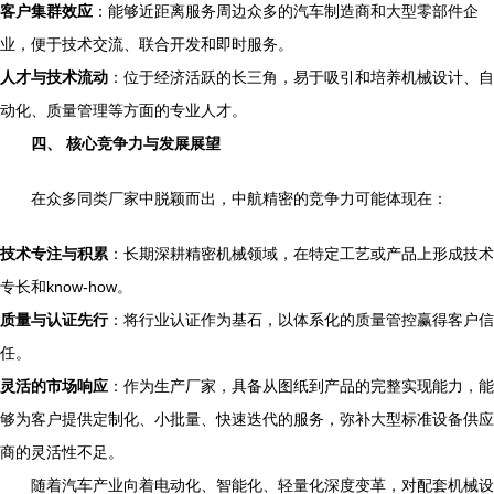
客户集群效应
：能够近距离服务周边众多的汽车制造商和大型零部件企
业，便于技术交流、联合开发和即时服务。
人才与技术流动
：位于经济活跃的长三角，易于吸引和培养机械设计、自
动化、质量管理等方面的专业人才。
四、 核心竞争力与发展展望
在众多同类厂家中脱颖而出，中航精密的竞争力可能体现在：
技术专注与积累
：长期深耕精密机械领域，在特定工艺或产品上形成技术
专长和know-how。
质量与认证先行
：将行业认证作为基石，以体系化的质量管控赢得客户信
任。
灵活的市场响应
：作为生产厂家，具备从图纸到产品的完整实现能力，能
够为客户提供定制化、小批量、快速迭代的服务，弥补大型标准设备供应
商的灵活性不足。
随着汽车产业向着电动化、智能化、轻量化深度变革，对配套机械设