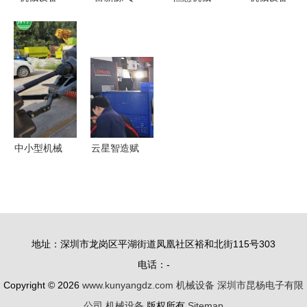
现代工业生
业打造车间
一站式灌装
现代工业的
产的核心引
机械手臂防
旋盖贴标包
基石与未来
擎
护网，为机
装输送喷码
展望
械设备安全
封尾机设备
保驾护航
厂家，现货
直供
中小型机械
云星智造赋
设备报价指
能太仓米尔
南 影响因
机械 开启
素、获取方
机械设备加
式与谈判策
工全流程智
地址：深圳市龙岗区平湖街道凤凰社区裕和北街115号303
略
能新篇章
电话：-
Copyright © 2026
www.kunyangdz.com
机械设备
深圳市昆杨电子有限
公司
机械设备
版权所有
Sitemap