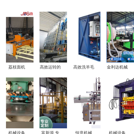
荔枝面机
高效运转的
高效洗羊毛
金利达机械
连续磨磨头
基石 现代
污水处理设
依托多年经
技术与佳圣
仓库机械设
备 机械技
验，解析如
机械的专业
备概览与应
术的革新与
何选择优质
制造优势
用
环保应用
珍珠棉设备
及北京市场
观察
机械设备
富新源 专
恒意机械
机械设备