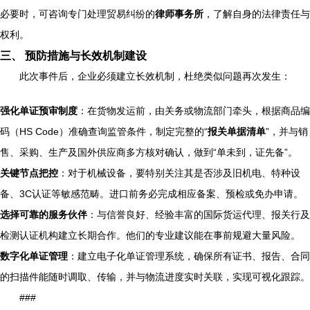
必要时，可咨询专门处理贸易纠纷的
律师事务所
，了解自身的法律责任与
权利。
三、 预防措施与长效机制建设
此次事件后，企业必须建立长效机制，杜绝类似问题再次发生：
强化单证预审制度
：在货物发运前，由关务或物流部门牵头，根据商品编
码（HS Code）准确查询监管条件，制定完整的“
报关单据清单
”，并与销
售、采购、生产及国外供应商多方核对确认，做到“单未到，证先备”。
关键节点把控
：对于机械设备，要特别关注其是否涉及旧机电、特种设
备、3C认证等敏感范畴。进口前务必完成相应备案、预检或免办申请。
选择可靠的服务伙伴
：与信誉良好、经验丰富的国际货运代理、报关行及
检测认证机构建立长期合作。他们的专业建议能在事前规避大量风险。
数字化单证管理
：建立电子化单证管理系统，确保所有证书、报告、合同
的扫描件能随时调取、传输，并与物流进度实时关联，实现可视化跟踪。
###