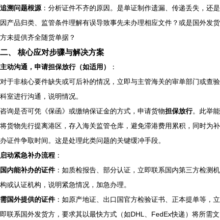
追溯问题根源
：分析证件不齐的原因。是单证制作遗漏、传递丢失，还是
因产品归类、监管条件理解有误导致事先未办理相应文件？或是国外发货
方未提供齐全随货单据？
二、 核心应对步骤与解决方案
主动沟通，申请担保放行（如适用）
：
对于非核心要件缺失或可后补的情况，立即与主管海关的审单部门或查验
科室进行沟通，说明情况。
咨询是否可凭《保函》或缴纳保证金的方式，申请货物
担保放行
。此举能
将货物先行提离港区，存入海关监管仓库，避免滞港费用累积，同时为补
办证件争取时间。这是处理此类问题的关键缓冲手段。
启动紧急补办流程
：
国内能补办的证件
：如质检报告、部分认证，立即联系国内第三方检测机
构或认证机构，说明紧急情况，加急办理。
需国外提供的证件
：如原产地证、出口国官方检验证书、正本提单等，立
即联系国外发货方，要求其以最快方式（如DHL、FedEx快递）将所需文