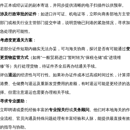
件正本或经认证的副本寄送，并同步提供清晰的电子扫描件以供预审。
涉及行政审批的证件
：如进口许可证、机电证等，立即向商务部地方主管
部门或相关行业主管部门提交申请，说明货物已到港的紧急情况，寻求加
急处理的可能性。
考虑变更通关方案
：
若部分证件短期内确实无法办妥，可与海关协商，探讨是否有可能通过
变
更货物监管方式
（如将“一般贸易进口”暂时转为“保税仓储”或“进境维
修”等）先行处理货物，待证件齐全后再办结通关手续。
评估
退运
的经济性与可行性。如果补办证件成本过高或时间过长，计算滞
港费、仓储费与退运及重新发货费用的差额，有时退运可能是更经济的选
择。但需注意退运也需要办理相关手续。
寻求专业援助
：
立即聘请或委托经验丰富的
专业报关行
或
关务顾问
。他们对本地海关的作
业流程、官员沟通及特殊问题处理有丰富经验和人脉，能提供最直接有效
的指导与协助。