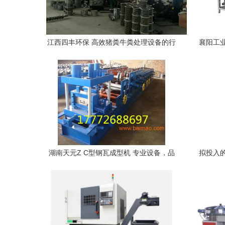
江西四丰环保 高效猪粪牛粪处理设备的行
襄阳工
业领航者
品
湖南天元Z C型钢瓦成型机 专业设备，品
拟投入
质值得信赖