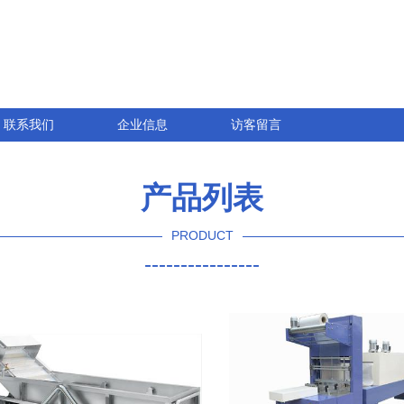
联系我们
企业信息
访客留言
产品列表
PRODUCT
----------------