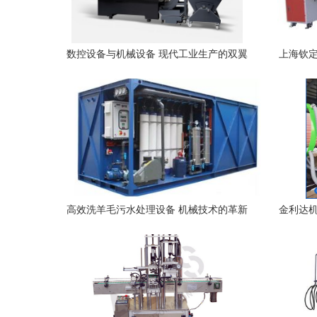
数控设备与机械设备 现代工业生产的双翼
上海钦定
高效洗羊毛污水处理设备 机械技术的革新
金利达机
与环保应用
优